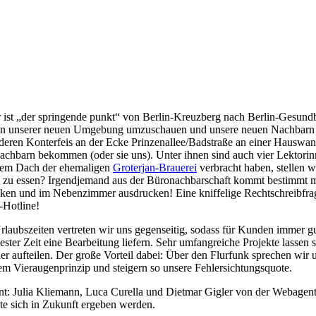
r ist „der springende punkt“ von Berlin-Kreuzberg nach Berlin-Gesu
s in unserer neuen Umgebung umzuschauen und unsere neuen Nachbarn
deren Konterfeis an der Ecke Prinzenallee/Badstraße an einer Hauswan
chbarn bekommen (oder sie uns). Unter ihnen sind auch vier Lektori
 dem Dach der ehemaligen
Groterjan-Brauerei
verbracht haben, stellen 
tag zu essen? Irgendjemand aus der Büronachbarschaft kommt bestimmt m
cken und im Nebenzimmer ausdrucken! Eine kniffelige Rechtschreibfra
n-Hotline!
ubszeiten vertreten wir uns gegenseitig, sodass für Kunden immer gut 
ster Zeit eine Bearbeitung liefern. Sehr umfangreiche Projekte lassen
r aufteilen. Der große Vorteil dabei: Über den Flurfunk sprechen wir
em Vieraugenprinzip und steigern so unsere Fehlersichtungsquote.
nt: Julia Kliemann, Luca Curella und Dietmar Gigler von der Webagen
e sich in Zukunft ergeben werden.