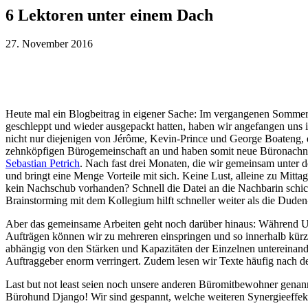
6 Lektoren unter einem Dach
6 Lektoren unter einem Dach
27. November 2016
Heute mal ein Blogbeitrag in eigener Sache: Im vergangenen Somme
geschleppt und wieder ausgepackt hatten, haben wir angefangen un
nicht nur diejenigen von Jérôme, Kevin-Prince und George Boateng, 
zehnköpfigen Bürogemeinschaft an und haben somit neue Büronachna
Sebastian Petrich
. Nach fast drei Monaten, die wir gemeinsam unter
und bringt eine Menge Vorteile mit sich. Keine Lust, alleine zu Mit
kein Nachschub vorhanden? Schnell die Datei an die Nachbarin schi
Brainstorming mit dem Kollegium hilft schneller weiter als die Dude
Aber das gemeinsame Arbeiten geht noch darüber hinaus: Während Urla
Aufträgen können wir zu mehreren einspringen und so innerhalb kürze
abhängig von den Stärken und Kapazitäten der Einzelnen untereinande
Auftraggeber enorm verringert. Zudem lesen wir Texte häufig nach d
Last but not least seien noch unsere anderen Büromitbewohner genan
Bürohund Django! Wir sind gespannt, welche weiteren Synergieeffekt