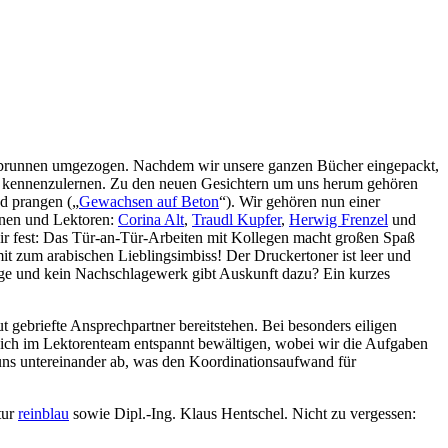
ndbrunnen umgezogen. Nachdem wir unsere ganzen Bücher eingepackt,
 kennenzulernen. Zu den neuen Gesichtern um uns herum gehören
d prangen („
Gewachsen auf Beton
“). Wir gehören nun einer
nnen und Lektoren:
Corina Alt
,
Traudl Kupfer
,
Herwig Frenzel
und
wir fest: Das Tür-an-Tür-Arbeiten mit Kollegen macht großen Spaß
it zum arabischen Lieblingsimbiss! Der Druckertoner ist leer und
ge und kein Nachschlagewerk gibt Auskunft dazu? Ein kurzes
gebriefte Ansprechpartner bereitstehen. Bei besonders eiligen
 sich im Lektorenteam entspannt bewältigen, wobei wir die Aufgaben
 uns untereinander ab, was den Koordinationsaufwand für
tur
reinblau
sowie Dipl.-Ing. Klaus Hentschel. Nicht zu vergessen: