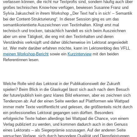
verlassen können, die nicht nur Textprofis sind, sondern häufig auch über
großes technisches Know-how verfügen, bewiesen Susanne Franz und
Sylvia Jakuscheit in ihrem Workshop „,Der Text hat’s in sich‘ – Semantik
bei der Content-Strukturierung“. In dieser Session ging es um das
semantikorientierte Auszeichnen von Textinhalten. Klingt erst mal
technisch und trocken, tatsächlich handelt es sich beim Auszeichnen
aber um eine Tätigkeit, die eng mit den Textinhalten und deren
Verständnis verknüpft und daher üblicherweise im Lektorat angesiedelt
ist. Wer mehr darüber erfahren möchte, kann im Lektorenblog des VFLL
meinen Workshop-Bericht
sowie ein
Kurzinterview
mit den beiden
Referentinnen lesen.
Welche Rolle wird das Lektorat in der Publikationswelt der Zukunft
spielen? Beim Blick in die Glaskugel lässt sich auch nach dem Besuch
der future!publish kein ganz klares Bild erkennen, aber es zeichnen sich
Tendenzen ab: Auf der einen Seite werden auf Plattformen wie Wattpad
immer mehr Texte veröffentlicht und gelesen, die größtenteils nicht durch
ein professionelles Lektorat gegangen sein dürften. Besonders
erfolgreiche Texte haben allerdings bei Wattpad die Chance, von einem
Verlag publiziert zu werden, und kommen dadurch auch in den Genuss
eines Lektorats – als Siegerprämie sozusagen. Auf der anderen Seite
versuchen Verlage, sich durch besondere Qualität und Dienstleistungen