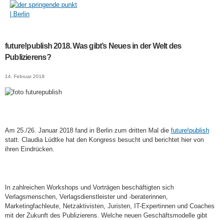
Direkt
zum
Inhalt
future!publish 2018. Was gibt’s Neues in der Welt des
future!publish 2018. Was
Publizierens?
gibt’s Neues in der Welt des
14. Februar 2018
Publizierens?
Am 25./26. Januar 2018 fand in Berlin zum dritten Mal die
future!publish
statt. Claudia Lüdtke hat den Kongress besucht und berichtet hier von
ihren Eindrücken.
In zahlreichen Workshops und Vorträgen beschäftigten sich
Verlagsmenschen, Verlagsdienstleister und -beraterinnen,
Marketingfachleute, Netzaktivisten, Juristen, IT-Expertinnen und Coaches
mit der Zukunft des Publizierens. Welche neuen Geschäftsmodelle gibt