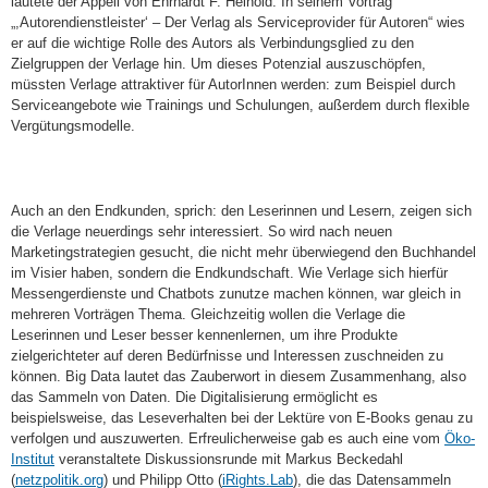
lautete der Appell von Ehrhardt F. Heinold. In seinem Vortrag
„,Autorendienstleister‘ – Der Verlag als Serviceprovider für Autoren“ wies
er auf die wichtige Rolle des Autors als Verbindungsglied zu den
Zielgruppen der Verlage hin. Um dieses Potenzial auszuschöpfen,
müssten Verlage attraktiver für AutorInnen werden: zum Beispiel durch
Serviceangebote wie Trainings und Schulungen, außerdem durch flexible
Vergütungsmodelle.
Auch an den Endkunden, sprich: den Leserinnen und Lesern, zeigen sich
die Verlage neuerdings sehr interessiert. So wird nach neuen
Marketingstrategien gesucht, die nicht mehr überwiegend den Buchhandel
im Visier haben, sondern die Endkundschaft. Wie Verlage sich hierfür
Messengerdienste und Chatbots zunutze machen können, war gleich in
mehreren Vorträgen Thema. Gleichzeitig wollen die Verlage die
Leserinnen und Leser besser kennenlernen, um ihre Produkte
zielgerichteter auf deren Bedürfnisse und Interessen zuschneiden zu
können. Big Data lautet das Zauberwort in diesem Zusammenhang, also
das Sammeln von Daten. Die Digitalisierung ermöglicht es
beispielsweise, das Leseverhalten bei der Lektüre von E-Books genau zu
verfolgen und auszuwerten. Erfreulicherweise gab es auch eine vom
Öko-
Institut
veranstaltete Diskussionsrunde mit Markus Beckedahl
(
netzpolitik.org
) und Philipp Otto (
iRights.Lab
), die das Datensammeln