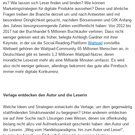
es? Wie lassen sich Leser finden und binden? Wie können
Marketingstrategien für digitale Produkte aussehen? Diese und ähnliche
Fragen treiben die Branche derzeit um und nach Antworten wird mit
besonderer Dringlichkeit gesucht, nachdem Börsenverein und GfK Anfang
des Jahres besorgniserregende Zahlen veröffentlicht haben: Von 2012 bis
2017 hat der Buchhandel 6 Millionen Buchkäufer verloren. Dass nicht
weniger gelesen wird als früher, belegte Ashleigh Gardner mit ihrer
Keynote, in der sie die Social-Reading-Plattform
Wattpad
vorstellte.
Weltweit gehören der Wattpad-Community 65 Millionen Menschen an, in
Deutschland gibt es bereits 1,2 Millionen Wattpad-Nutzer, deren
monatliche Lesezeit mehr als eine Milliarde Minuten umfasst. Es wird
also nicht weniger gelesen, allerdings bekommt das gute alte Printbuch
immer mehr digitale Konkurrenz.
Verlage entdecken den Autor und die Leserin
Welche Ideen und Strategien entwickeln die Verlage, um dem gegenwärtig
stattfindenden Strukturwandel zu begegnen? Unter anderem entdecken
sie auf ihrer Suche nach Lösungen zwei Wesen, denen sie offenkundig
bislang nicht allzu viel Aufmerksamkeit geschenkt haben: den Autor und
die Leserin. „Weg vom Handelsparadigma, hin zum Autor und Leser!“,