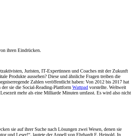
von ihren Eindrücken.
tzaktivisten, Juristen, IT-Expertinnen und Coaches mit der Zukunft
itale Produkte aussehen? Diese und ähnliche Fragen treiben die
gniserregende Zahlen veröffentlicht haben: Von 2012 bis 2017 hat
 der sie die Social-Reading-Plattform
Wattpad
vorstellte. Weltweit
esezeit mehr als eine Milliarde Minuten umfasst. Es wird also nicht
ecken sie auf ihrer Suche nach Lösungen zwei Wesen, denen sie
r und Leser!“, lautete der Appell von Ehrhardt F. Heinold. In