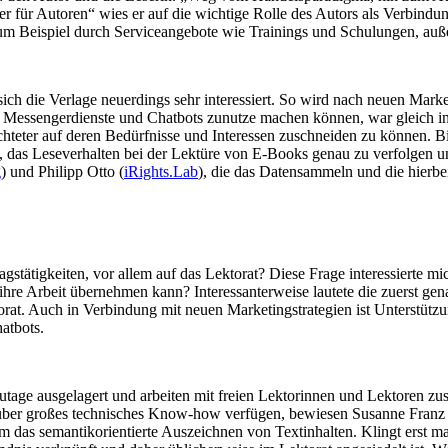
der für Autoren“ wies er auf die wichtige Rolle des Autors als Verbind
zum Beispiel durch Serviceangebote wie Trainings und Schulungen, auß
ch die Verlage neuerdings sehr interessiert. So wird nach neuen Mark
ür Messengerdienste und Chatbots zunutze machen können, war gleich i
chteter auf deren Bedürfnisse und Interessen zuschneiden zu können. 
e, das Leseverhalten bei der Lektüre von E-Books genau zu verfolgen 
g
) und Philipp Otto (
iRights.Lab
), die das Datensammeln und die hierbe
agstätigkeiten, vor allem auf das Lektorat? Diese Frage interessierte m
e ihre Arbeit übernehmen kann? Interessanterweise lautete die zuerst g
rat. Auch in Verbindung mit neuen Marketingstrategien ist Unterstützu
atbots.
tage ausgelagert und arbeiten mit freien Lektorinnen und Lektoren zus
h über großes technisches Know-how verfügen, bewiesen Susanne Franz u
m das semantikorientierte Auszeichnen von Textinhalten. Klingt erst ma