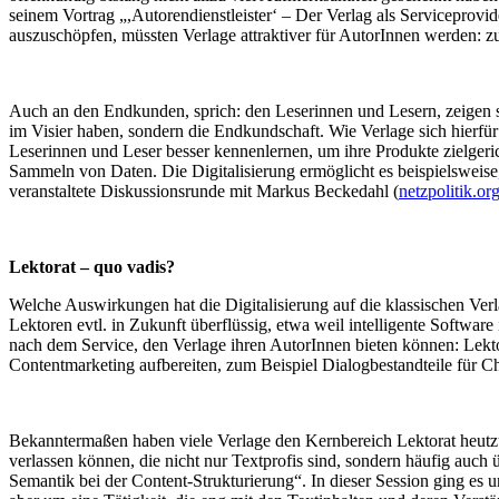
seinem Vortrag „,Autorendienstleister‘ – Der Verlag als Serviceprovi
auszuschöpfen, müssten Verlage attraktiver für AutorInnen werden: 
Auch an den Endkunden, sprich: den Leserinnen und Lesern, zeigen si
im Visier haben, sondern die Endkundschaft. Wie Verlage sich hierf
Leserinnen und Leser besser kennenlernen, um ihre Produkte zielgeri
Sammeln von Daten. Die Digitalisierung ermöglicht es beispielsweis
veranstaltete Diskussionsrunde mit Markus Beckedahl (
netzpolitik.or
Lektorat – quo vadis?
Welche Auswirkungen hat die Digitalisierung auf die klassischen Verl
Lektoren evtl. in Zukunft überflüssig, etwa weil intelligente Softwar
nach dem Service, den Verlage ihren AutorInnen bieten können: Lekto
Contentmarketing aufbereiten, zum Beispiel Dialogbestandteile für Ch
Bekanntermaßen haben viele Verlage den Kernbereich Lektorat heutzu
verlassen können, die nicht nur Textprofis sind, sondern häufig auc
Semantik bei der Content-Strukturierung“. In dieser Session ging es u