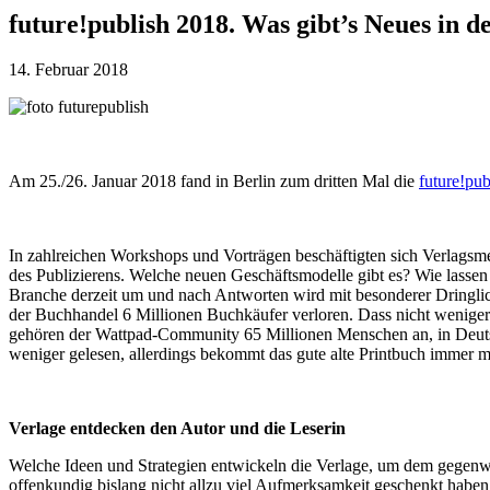
future!publish 2018. Was gibt’s Neues in d
Lektorat
14. Februar 2018
Am 25./26. Januar 2018 fand in Berlin zum dritten Mal die
future!pub
In zahlreichen Workshops und Vorträgen beschäftigten sich Verlagsmen
des Publizierens. Welche neuen Geschäftsmodelle gibt es? Wie lassen
Branche derzeit um und nach Antworten wird mit besonderer Dringlic
der Buchhandel 6 Millionen Buchkäufer verloren. Dass nicht weniger g
gehören der Wattpad-Community 65 Millionen Menschen an, in Deutschl
weniger gelesen, allerdings bekommt das gute alte Printbuch immer m
Verlage entdecken den Autor und die Leserin
Welche Ideen und Strategien entwickeln die Verlage, um dem gegenw
offenkundig bislang nicht allzu viel Aufmerksamkeit geschenkt haben