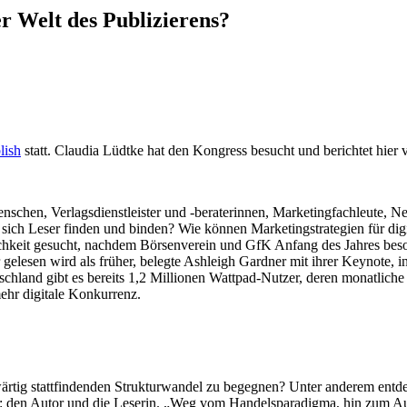
er Welt des Publizierens?
lish
statt. Claudia Lüdtke hat den Kongress besucht und berichtet hier 
schen, Verlagsdienstleister und -beraterinnen, Marketingfachleute, Ne
 sich Leser finden und binden? Wie können Marketingstrategien für dig
hkeit gesucht, nachdem Börsenverein und GfK Anfang des Jahres besor
elesen wird als früher, belegte Ashleigh Gardner mit ihrer Keynote, in
and gibt es bereits 1,2 Millionen Wattpad-Nutzer, deren monatliche L
ehr digitale Konkurrenz.
ärtig stattfindenden Strukturwandel zu begegnen? Unter anderem entd
: den Autor und die Leserin. „Weg vom Handelsparadigma, hin zum Auto