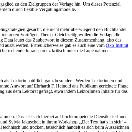
ungsglied zu den Zielgruppen der Verlage hin. Um dieses Potenzial
erdem durch flexible Vergütungsmodelle.
etingstrategien gesucht, die nicht mehr überwiegend den Buchhandel
n mehreren Vorträgen Thema. Gleichzeitig wollen die Verlage die
Big Data lautet das Zauberwort in diesem Zusammenhang, also das
und auszuwerten. Erfreulicherweise gab es auch eine vom
Öko-Institut
i herrschende Intransparenz kritisch unter die Lupe nahmen.
ich als Lektorin natürlich ganz besonders. Werden Lektorinnen und
enannte Antwort auf Ehrhardt F. Heinold ans Publikum gerichtete Frage
ng aus dem Lektorat gefragt, etwa indem LektorInnen Inhalte für das
ammen. Dass sie sich hierbei auf hochkompetente DienstleisterInnen
nd Sylvia Jakuscheit in ihrem Workshop „,Der Text hat’s in sich‘ –
l technisch und trocken, tatsächlich handelt es sich beim Auszeichnen